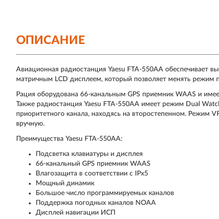
ОПИСАНИЕ
Авиационная радиостанция Yaesu FTA-550AA обеспечивает вы
матричным LCD дисплеем, который позволяет менять режим п
Рация оборудована 66-канальным GPS приемник WAAS и имее
Также радиостанция Yaesu FTA-550AA имеет режим Dual Watch
приоритетного канала, находясь на второстепенном. Режим V
вручную.
Преимущества Yaesu FTA-550AA:
Подсветка клавиатуры и дисплея
66-канальный GPS приемник WAAS
Влагозащита в соответствии c IPx5
Мощный динамик
Большое число программируемых каналов
Поддержка погодных каналов NOAA
Дисплей навигации ИСП