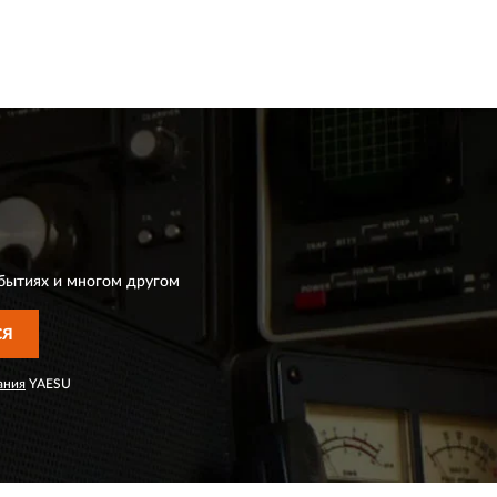
бытиях и многом другом
СЯ
ания
YAESU