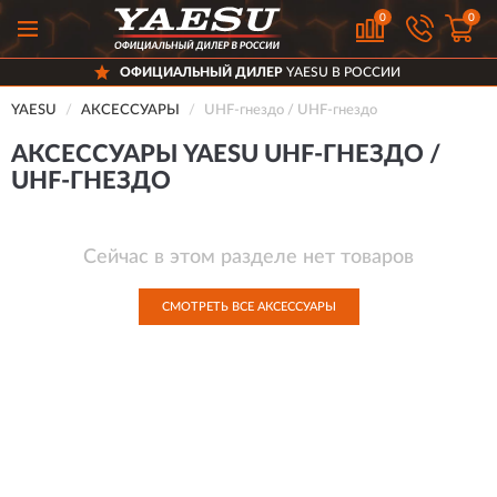
0
0
ОФИЦИАЛЬНЫЙ ДИЛЕР
YAESU В РОССИИ
YAESU
АКСЕССУАРЫ
UHF-гнездо / UHF-гнездо
АКСЕССУАРЫ YAESU UHF-ГНЕЗДО /
UHF-ГНЕЗДО
Сейчас в этом разделе нет товаров
СМОТРЕТЬ ВСЕ АКСЕССУАРЫ